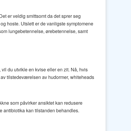
Det er veldig smittsomt da det sprer seg
 og hoste. Utslett er de vanligste symptomene
r som lungebetennelse, ørebetennelse, samt
il du utvikle en kvise eller en zit. Nå, hvis
et av tilstedeværelsen av hudormer, whiteheads
. Akne som påvirker ansiktet kan redusere
ale antibiotika kan tilstanden behandles.