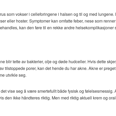
irus som vokser i celleforingene i halsen og til og med lungene. 
yser eller hoster. Symptomer kan omfatte feber, nese som renner
behandles, kan den føre til en rekke andre helsekomplikasjone
blir tette av bakterier, olje og døde hudceller. Hvis dette skjer, v
t av tilstoppede porer, kan det hende du har akne. Akne er preg
me utvikle seg.
n det vise seg å være smertefullt både fysisk og følelsesmessig
hvis den ikke håndteres riktig. Men med riktig aktuell krem ​​og or