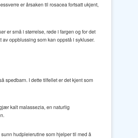
sverre er årsaken til rosacea fortsatt ukjent,
er små i størrelse, røde i fargen og for det
t av oppblussing som kan oppstå i sykluser.
spedbarn. I dette tilfellet er det kjent som
jær kalt malassezia, en naturlig
n.
k sunn hudpleierutine som hjelper til med å