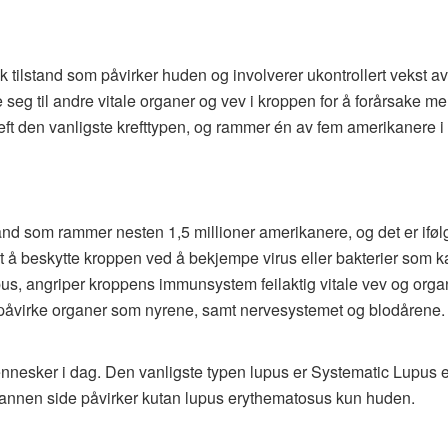
k tilstand som påvirker huden og involverer ukontrollert vekst a
re seg til andre vitale organer og vev i kroppen for å forårsake 
ft den vanligste krefttypen, og rammer én av fem amerikanere i l
and som rammer nesten 1,5 millioner amerikanere, og det er ifø
 beskytte kroppen ved å bekjempe virus eller bakterier som kan
, angriper kroppens immunsystem feilaktig vitale vev og orga
 påvirke organer som nyrene, samt nervesystemet og blodårene.
 mennesker i dag. Den vanligste typen lupus er Systematic Lupu
 annen side påvirker kutan lupus erythematosus kun huden.