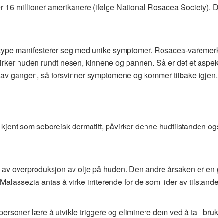
16 millioner amerikanere (ifølge National Rosacea Society). Des
type manifesterer seg med unike symptomer. Rosacea-varemerker 
irker huden rundt nesen, kinnene og pannen. Så er det et aspek
 av gangen, så forsvinner symptomene og kommer tilbake igjen.
jent som seboreisk dermatitt, påvirker denne hudtilstanden også 
et av overproduksjon av olje på huden. Den andre årsaken er en g
lassezia antas å virke irriterende for de som lider av tilstande
personer lære å utvikle triggere og eliminere dem ved å ta i bru