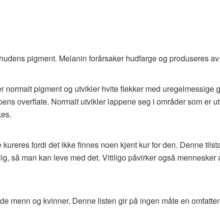
r hudens pigment. Melanin forårsaker hudfarge og produseres av 
ter normalt pigment og utvikler hvite flekker med uregelmessige 
ns overflate. Normalt utvikler lappene seg i områder som er utsat
es.
reres fordi det ikke finnes noen kjent kur for den. Denne tilst
arlig, så man kan leve med det. Vitiligo påvirker også mennesker a
 menn og kvinner. Denne listen gir på ingen måte en omfatte