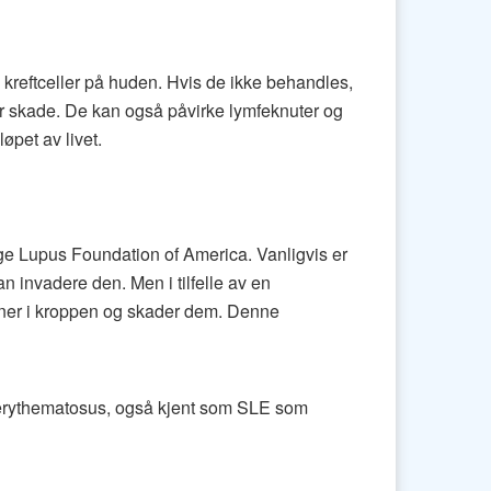
v kreftceller på huden. Hvis de ikke behandles,
mer skade. De kan også påvirke lymfeknuter og
øpet av livet.
lge Lupus Foundation of America. Vanligvis er
 invadere den. Men i tilfelle av en
ner i kroppen og skader dem. Denne
s erythematosus, også kjent som SLE som