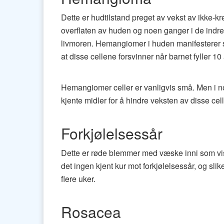
Dette er hudtilstand preget av vekst av ikke-kr
overflaten av huden og noen ganger i de indre 
livmoren. Hemangiomer i huden manifesterer se
at disse cellene forsvinner når barnet fyller 10 
Hemangiomer celler er vanligvis små. Men i noe
kjente midler for å hindre veksten av disse cel
Forkjølelsessår
Dette er røde blemmer med væske inni som vises
det ingen kjent kur mot forkjølelsessår, og sli
flere uker.
Rosacea