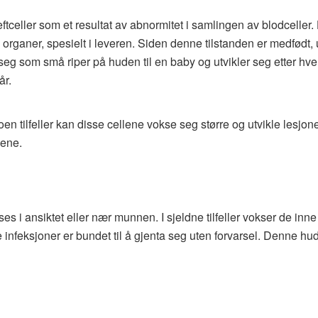
eftceller som et resultat av abnormitet i samlingen av blodceller
organer, spesielt i leveren. Siden denne tilstanden er medfødt, u
g som små riper på huden til en baby og utvikler seg etter hver
år.
n tilfeller kan disse cellene vokse seg større og utvikle lesjon
lene.
 i ansiktet eller nær munnen. I sjeldne tilfeller vokser de inne
ke infeksjoner er bundet til å gjenta seg uten forvarsel. Denne h