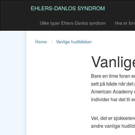
EHLERS-DANLOS SYNDROM
Ulike typer Ehlers-Danlos syndrom
Hva er for
Home
Vanlige hudlidelser
Vanlig
Bare en time foran e
sett på både når det
American Academy of 
individer har det ti
Vel, det er sjokkeren
andre vanlige hudlid