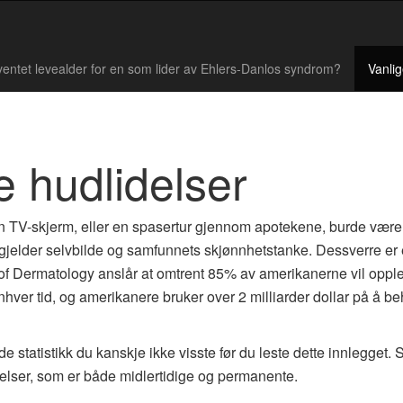
ventet levealder for en som lider av Ehlers-Danlos syndrom?
Vanlig
e hudlidelser
n TV-skjerm, eller en spasertur gjennom apotekene, burde være n
 gjelder selvbilde og samfunnets skjønnhetstanke. Dessverre er e
Dermatology anslår at omtrent 85% av amerikanerne vil oppleve 
l enhver tid, og amerikanere bruker over 2 milliarder dollar på 
de statistikk du kanskje ikke visste før du leste dette innlegget. 
elser, som er både midlertidige og permanente.