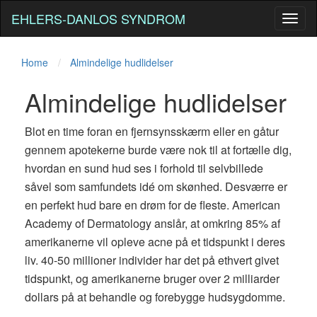
EHLERS-DANLOS SYNDROM
Toggl
naviga
Home
Almindelige hudlidelser
Almindelige hudlidelser
Blot en time foran en fjernsynsskærm eller en gåtur
gennem apotekerne burde være nok til at fortælle dig,
hvordan en sund hud ses i forhold til selvbillede
såvel som samfundets idé om skønhed. Desværre er
en perfekt hud bare en drøm for de fleste. American
Academy of Dermatology anslår, at omkring 85% af
amerikanerne vil opleve acne på et tidspunkt i deres
liv. 40-50 millioner individer har det på ethvert givet
tidspunkt, og amerikanerne bruger over 2 milliarder
dollars på at behandle og forebygge hudsygdomme.