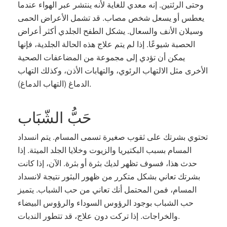
وحتى الرئتين. إنه معدي للغاية لأنه ينتشر عبر الهواء عندما
يعطس أو يسعل شخص مصاب. قد تشمل الأعراض الحمى
وسيلان الأنف والسعال. يشكل الطفح الجلدي أكثر أعراض
الحصبة شيوعًا. إذا لم يتم علاج هذه الحالة الجلدية، فإنها
يمكن أن تؤدي إلى مجموعة من المضاعفات الصحية
الأخرى مثل الالتهاب الرئوي، والتهابات الأذن، وكذلك التهاب
الدماغ (التهاب الدماغ).
حَبُّ الشّبَاب
تحتوي بشرتك على ثقوب صغيرة تسمى المسام. يتم انسداد
المسام بسبب البكتيريا والزيوت وخلايا الجلد الميتة. إذا
حدث هذا، فسوف تظهر لديك بثرة أو بثرة. الآن، إذا كانت
بشرتك تعاني بشكل متكرر من ظهور البثور نتيجة لانسداد
المسام، فمن المحتمل أنك تعاني من حب الشباب. يتميز
حب الشباب بوجود الرؤوس السوداء والرؤوس البيضاء
والخراجات. إذا تركت دون علاج، قد تتطور الندبات.